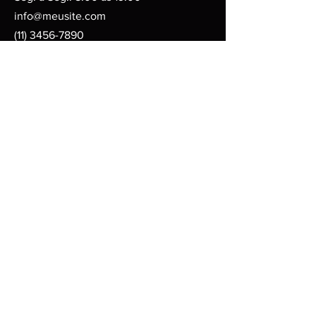
info@meusite.com
(11) 3456-7890
Políticas
Termos e Condições
Política de Envio
Política de Reembolso
Política de Privacidade
Política de Cookies
FAQ
Participe da comunidade
© 2035 por Recanto Da Pesca.